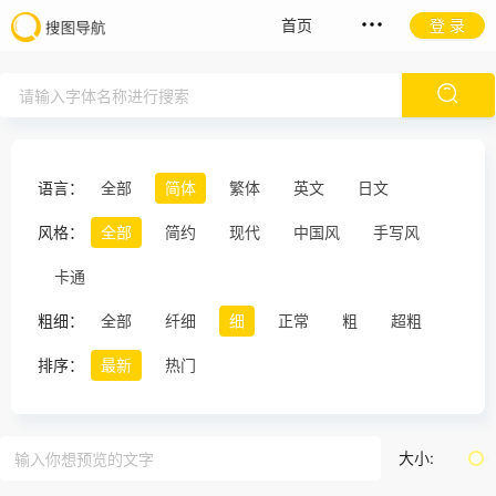
首页
登 录
语言：
全部
简体
繁体
英文
日文
风格：
全部
简约
现代
中国风
手写风
卡通
粗细：
全部
纤细
细
正常
粗
超粗
排序：
最新
热门
大小: