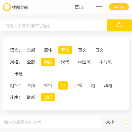
首页
登 录
语言：
全部
简体
繁体
英文
日文
风格：
全部
简约
现代
中国风
手写风
卡通
粗细：
全部
纤细
细
正常
粗
超粗
排序：
最新
热门
大小: