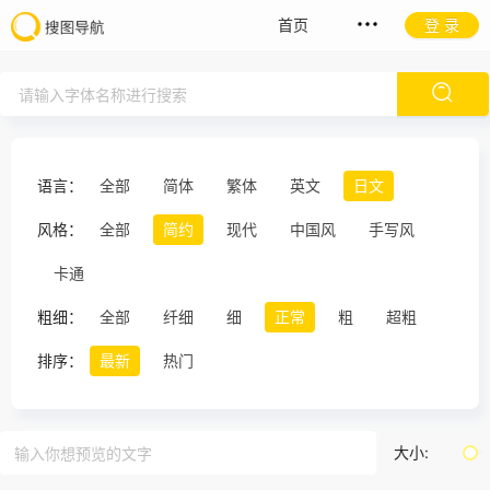
首页
登 录
语言：
全部
简体
繁体
英文
日文
风格：
全部
简约
现代
中国风
手写风
卡通
粗细：
全部
纤细
细
正常
粗
超粗
排序：
最新
热门
大小: