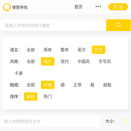
首页
登 录
语言：
全部
简体
繁体
英文
日文
风格：
全部
简约
现代
中国风
手写风
卡通
粗细：
全部
纤细
细
正常
粗
超粗
排序：
最新
热门
大小: