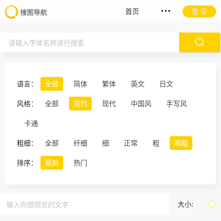
首页
登 录
语言：
全部
简体
繁体
英文
日文
风格：
全部
简约
现代
中国风
手写风
卡通
粗细：
全部
纤细
细
正常
粗
超粗
排序：
最新
热门
大小: