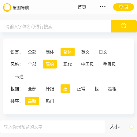
首页
登 录
语言：
全部
简体
繁体
英文
日文
风格：
全部
简约
现代
中国风
手写风
卡通
粗细：
全部
纤细
细
正常
粗
超粗
排序：
最新
热门
大小: