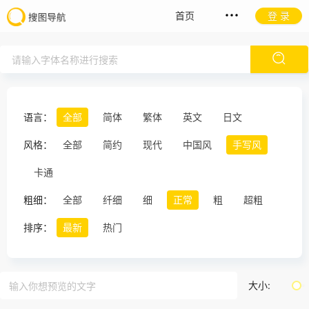
首页
登 录
语言：
全部
简体
繁体
英文
日文
风格：
全部
简约
现代
中国风
手写风
卡通
粗细：
全部
纤细
细
正常
粗
超粗
排序：
最新
热门
大小: