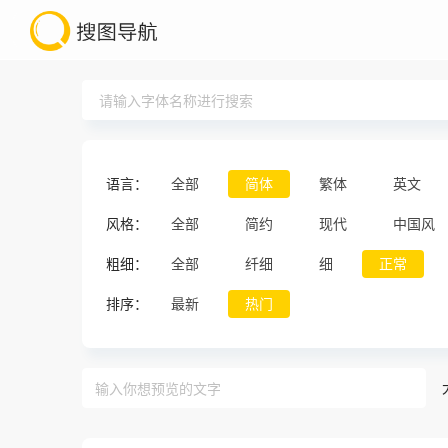
语言：
全部
简体
繁体
英文
风格：
全部
简约
现代
中国风
粗细：
全部
纤细
细
正常
排序：
最新
热门