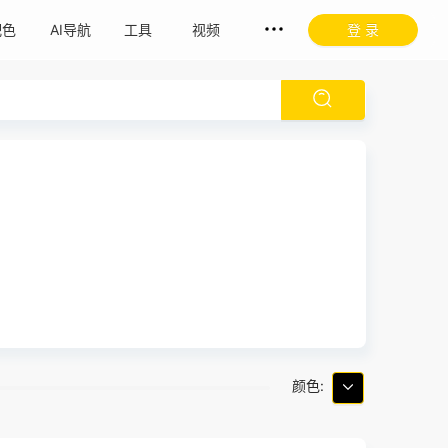
配色
AI导航
工具
视频
登 录
颜色: