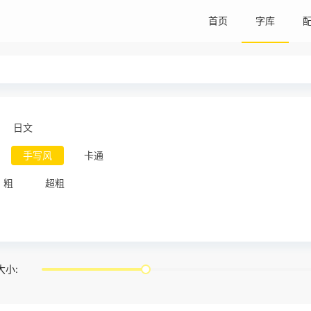
首页
字库
日文
手写风
卡通
粗
超粗
大小: