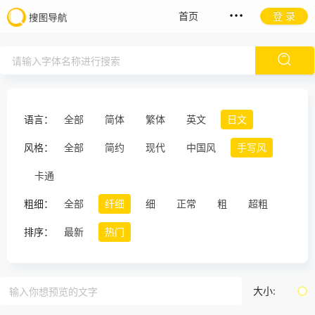
首页
登 录
语言：
全部
简体
繁体
英文
日文
风格：
全部
简约
现代
中国风
手写风
卡通
粗细：
全部
纤细
细
正常
粗
超粗
排序：
最新
热门
大小: