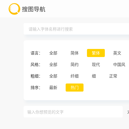
语言：
全部
简体
繁体
英文
风格：
全部
简约
现代
中国风
粗细：
全部
纤细
细
正常
排序：
最新
热门