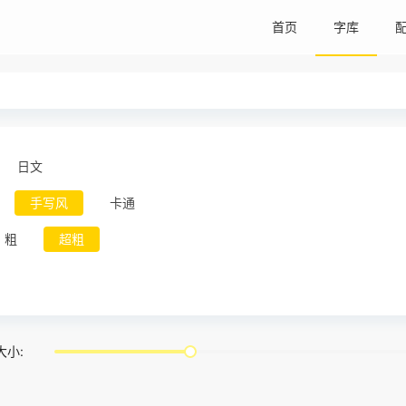
首页
字库
日文
手写风
卡通
粗
超粗
大小: