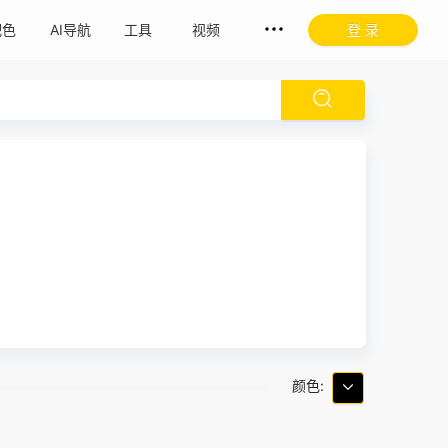
配色
AI导航
工具
视频
登 录
颜色: