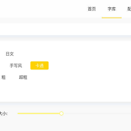
首页
字库
日文
手写风
卡通
粗
超粗
大小: