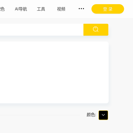
配色
AI导航
工具
视频
登 录
颜色: