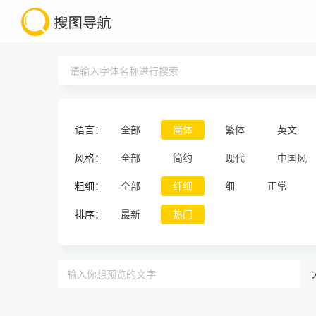
语言：
全部
简体
繁体
英文
风格：
全部
简约
现代
中国风
粗细：
全部
纤细
细
正常
排序：
最新
热门