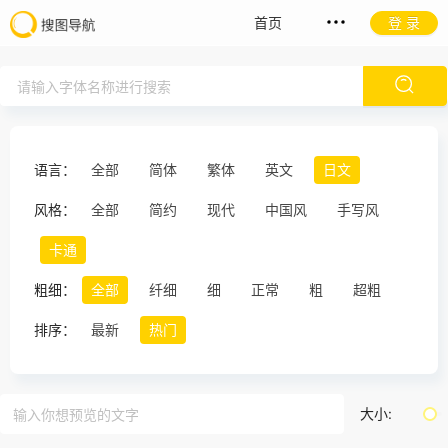
首页
登 录
语言：
全部
简体
繁体
英文
日文
风格：
全部
简约
现代
中国风
手写风
卡通
粗细：
全部
纤细
细
正常
粗
超粗
排序：
最新
热门
大小: