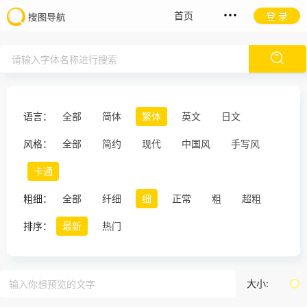
首页
登 录
语言：
全部
简体
繁体
英文
日文
风格：
全部
简约
现代
中国风
手写风
卡通
粗细：
全部
纤细
细
正常
粗
超粗
排序：
最新
热门
大小: