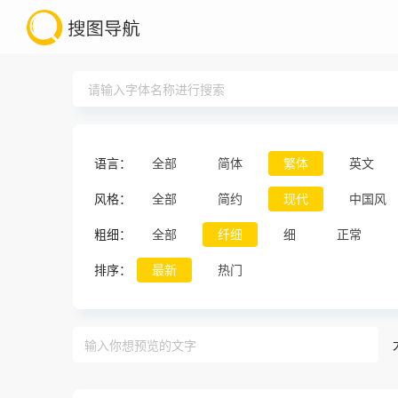
语言：
全部
简体
繁体
英文
风格：
全部
简约
现代
中国风
粗细：
全部
纤细
细
正常
排序：
最新
热门