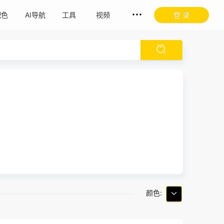
配色
AI导航
工具
视频
登 录
颜色: