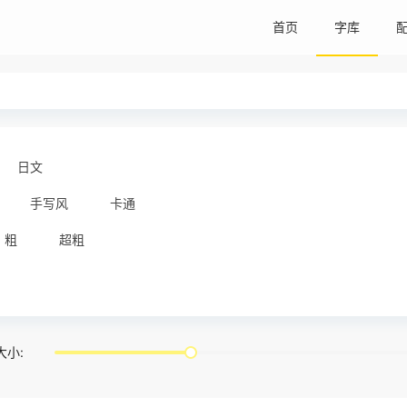
首页
字库
日文
手写风
卡通
粗
超粗
大小: