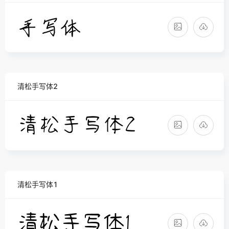
清松手写体2
清松手写体1