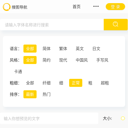
首页
登 录
语言：
全部
简体
繁体
英文
日文
风格：
全部
简约
现代
中国风
手写风
卡通
粗细：
全部
纤细
细
正常
粗
超粗
排序：
最新
热门
大小: