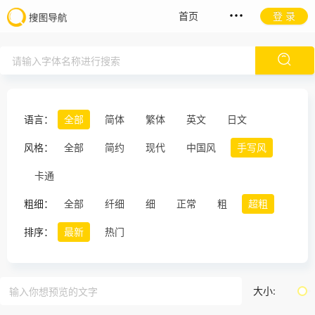
首页
登 录
语言：
全部
简体
繁体
英文
日文
风格：
全部
简约
现代
中国风
手写风
卡通
粗细：
全部
纤细
细
正常
粗
超粗
排序：
最新
热门
大小: