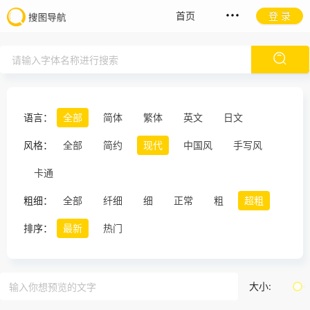
首页
登 录
语言：
全部
简体
繁体
英文
日文
风格：
全部
简约
现代
中国风
手写风
卡通
粗细：
全部
纤细
细
正常
粗
超粗
排序：
最新
热门
大小: