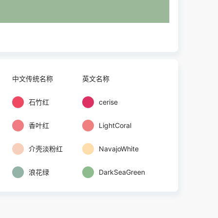
中文传统名称
英文名称
石竹红
cerise
香叶红
LightCoral
介壳淡粉红
NavajoWhite
浪花绿
DarkSeaGreen