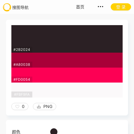
首页
登 录
#2B2024
#A80038
#FD0054
#FBF9FA
0
PNG
颜色