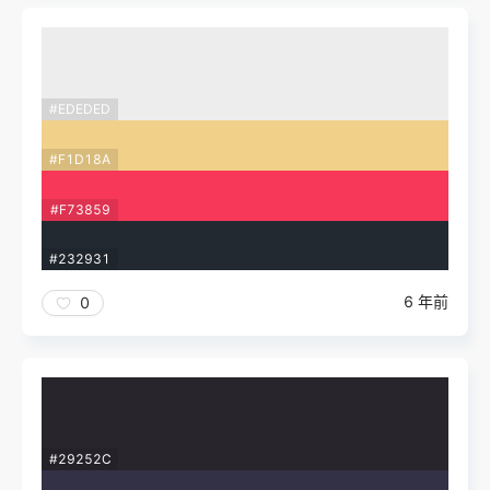
#EDEDED
#F1D18A
#F73859
#232931
6 年前
0
#29252C