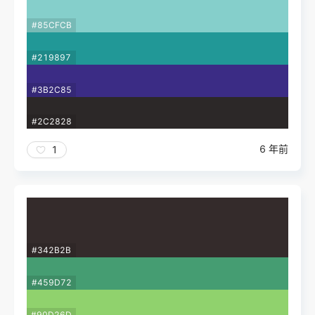
#85CFCB
#219897
#3B2C85
#2C2828
6 年前
1
#342B2B
#459D72
#90D26D