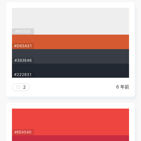
#EEEEEE
#D65A31
#393E46
#222831
6 年前
2
#EE4540