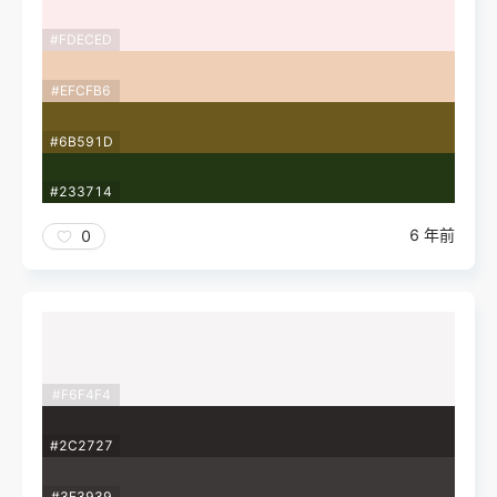
#FDECED
#EFCFB6
#6B591D
#233714
6 年前
0
#F6F4F4
#2C2727
#3E3939