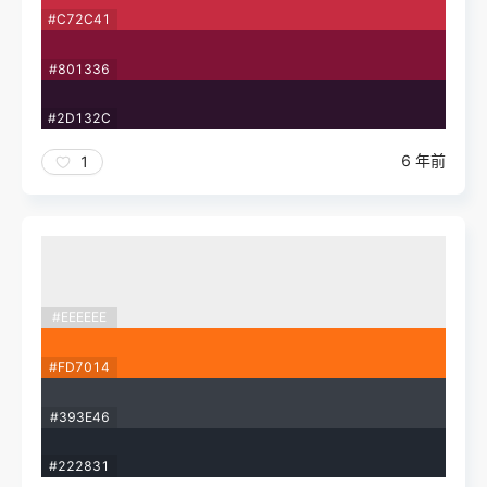
#C72C41
#801336
#2D132C
6 年前
1
#EEEEEE
#FD7014
#393E46
#222831