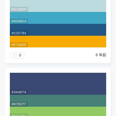
#BCDBDF
#40A8C4
#235784
#F7AA00
6 年前
0
#3A4874
#478077
#91CA62