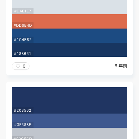
#DAE1E7
#DD6B4D
#1C4B82
#183661
6 年前
0
#203562
#3E588F
#C0C5CD