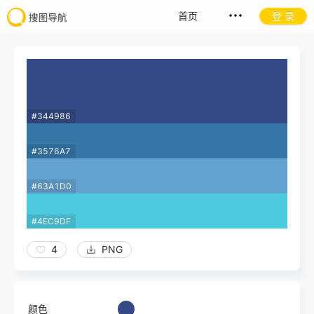
首页
登 录
#344986
#3576A7
#63A1D0
#4EC9DF
4
PNG
颜色