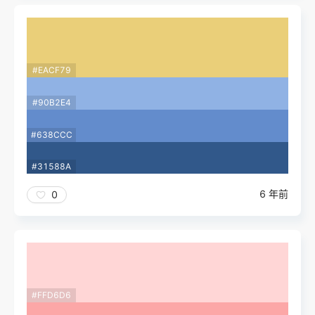
#EACF79
#90B2E4
#638CCC
#31588A
6 年前
0
#FFD6D6