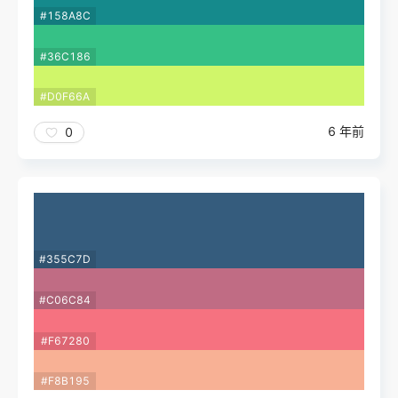
#158A8C
#36C186
#D0F66A
6 年前
0
#355C7D
#C06C84
#F67280
#F8B195