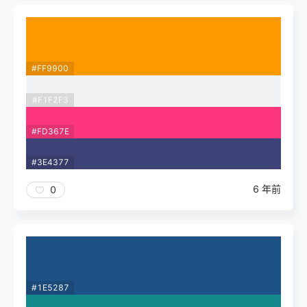
#FF9900
#F1F2F3
#FD367E
#3E4377
6 年前
0
#1E5287