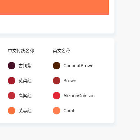
中文传统名称
英文名称
古铜紫
CoconutBrown
苋菜红
Brown
高粱红
AlizarinCrimson
芙蓉红
Coral