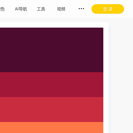
配色
AI导航
工具
视频
登 录