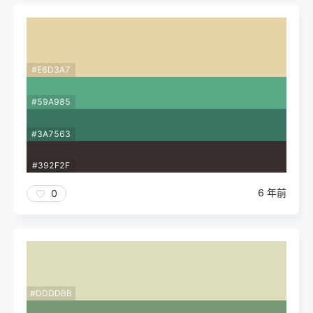
#E6D3A7
#59A985
#3A7563
#392F2F
6 年前
0
#DDDDBB