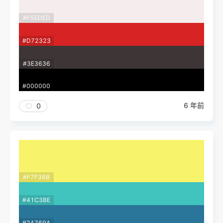
#F5EDED
#D72323
#3E3636
#000000
6 年前
0
#F7F36B
#41C3BE
#2A769A