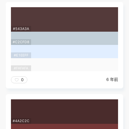
#543A3A
#C2CFD8
#E1EEFF
#FAFAFA
6 年前
0
#4A2C2C