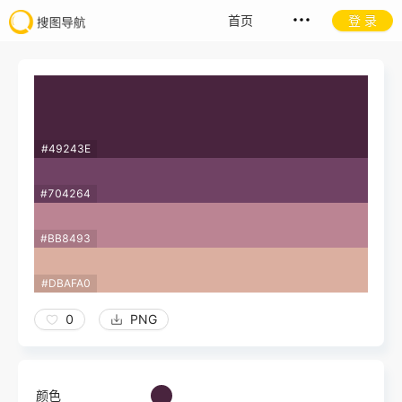
首页
登 录
#49243E
#704264
#BB8493
#DBAFA0
0
PNG
颜色