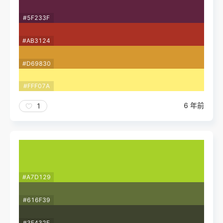
#5F233F
#AB3124
#D69830
#FFF07A
6 年前
1
#A7D129
#616F39
#3E432E