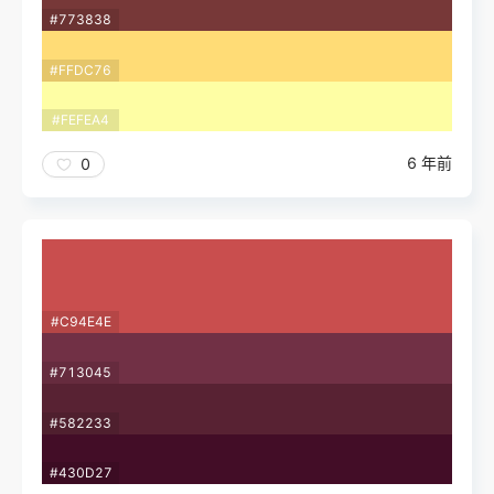
#773838
#FFDC76
#FEFEA4
6 年前
0
#C94E4E
#713045
#582233
#430D27