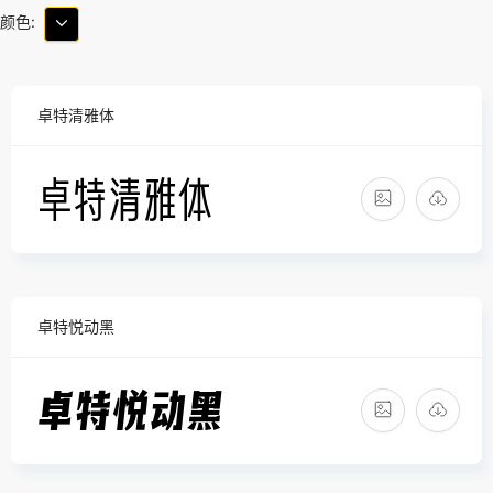
颜色:
卓特清雅体
卓特悦动黑