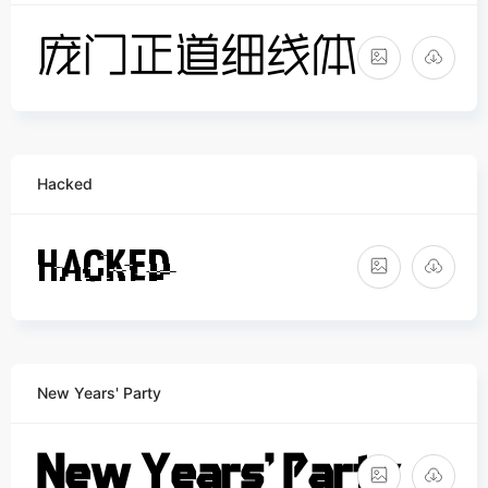
Hacked
New Years' Party