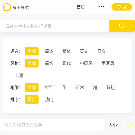
首页
登 录
语言：
全部
简体
繁体
英文
日文
风格：
全部
简约
现代
中国风
手写风
卡通
粗细：
全部
纤细
细
正常
粗
超粗
排序：
最新
热门
大小: